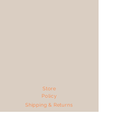
Store
Policy
Shipping & Returns
FAQ
Facebook
Ottieni le ultime notizie e gli